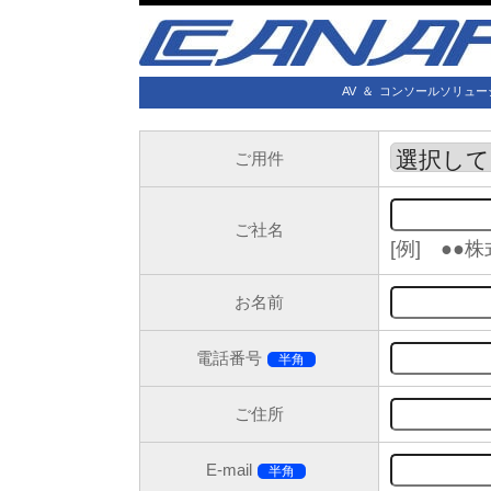
AV
＆
コンソールソリュー
ご用件
ご社名
[例] ●●
お名前
電話番号
半角
ご住所
E-mail
半角