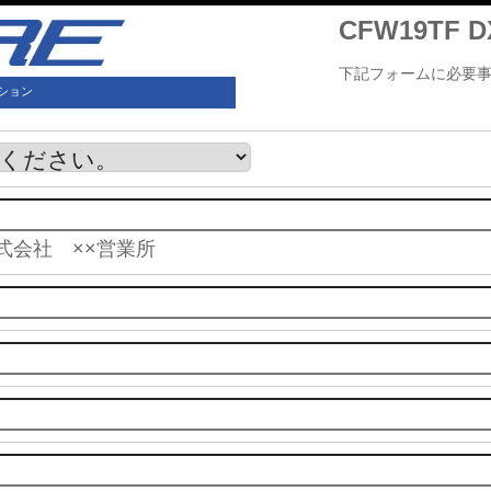
CFW19TF
下記フォームに必要
ション
株式会社 ××営業所