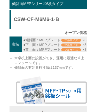
傾斜面MFPシリーズ6枚タイプ
CSW-CF-M6M6-1-B
オープン価格
●傾斜面：MFPプレート
×6
フルサイズ
実装
●正 面：MFPプレート
×3
フルサイズ
●背 面：MFPプレート
×3
フルサイズ
木卓机上面に設置ができ、運用に最適な卓上
コンソールです。
傾斜面の有効奥行寸法は137mmです。