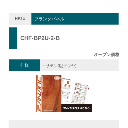
HF2U
ブランクパネル
CHF-BP2U-2-B
オープン価格
仕様
・サテン黒(半ツヤ)