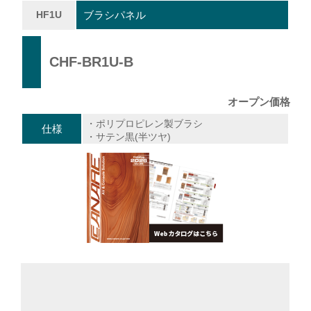
HF1U
ブラシパネル
CHF-BR1U-B
オープン価格
・ポリプロピレン製ブラシ
仕様
・サテン黒(半ツヤ)