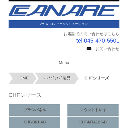
AV
＆
コンソールソリューション
お電話での問い合わせはこちら
tel.045-470-5501
お問い合わせ
Menu
HOME
ﾊｰﾌﾗｯｸｻｲｽﾞ製品
CHFシリーズ
CHFシリーズ
ブラシパネル
マウントトレイ
CHF-BR1U-B
CHF-MTA1US-B