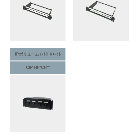
IPボリュームｺﾝﾄﾛｰﾙﾕﾆｯﾄ
CIP-HF*CH**