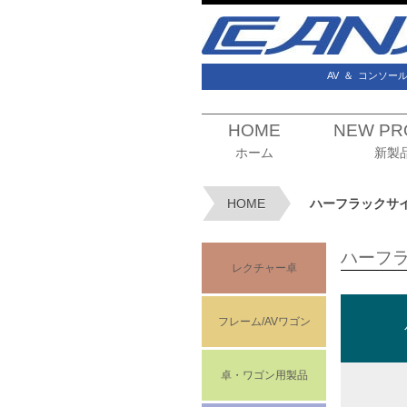
AV
＆
コンソー
HOME
NEW PR
ホーム
新製
HOME
ハーフラックサ
ハーフ
レクチャー卓
フレーム/AVワゴン
卓・ワゴン用製品