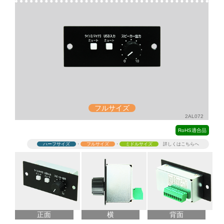
フルサイズ
2AL072
RoHS適合品
ハーフサイズ
・
フルサイズ
・
ミドルサイズ
詳しくはこちらへ
正面
横
背面