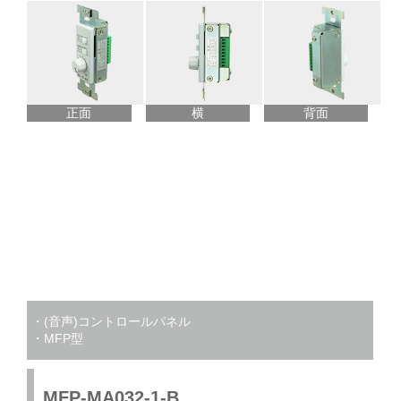
正面
横
背面
・(音声)コントロールパネル
・MFP型
MFP-MA032-1-B