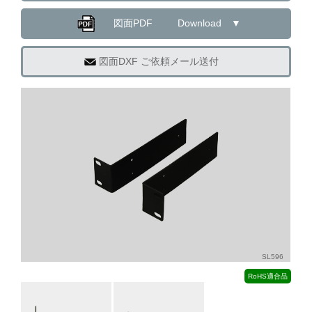
図面PDF Download ▼
図面DXF ご依頼メール送付
SL596
RoHS適合品