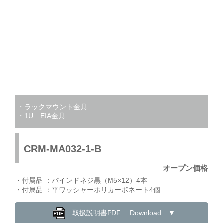
・ラックマウント金具
・1U EIA金具
CRM-MA032-1-B
オープン価格
・付属品 ：バインドネジ黒（M5×12）4本
・付属品 ：平ワッシャーポリカーボネート4個
取扱説明書PDF Download ▼