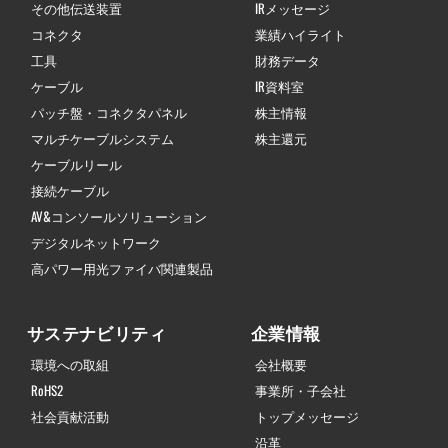
その他伝送装置
IRメッセージ
コネクタ
業績ハイライト
工具
財務データ
ケーブル
IR資料室
パッチ盤・コネクタパネル
株主情報
マルチケーブルシステム
株主還元
ケーブルリール
接続ケーブル
AV&コンソールソリューション
デジタルネットワーク
高パワー用光ファイバ関連製品
サステナビリティ
企業情報
環境への取組
会社概要
RoHS2
事業所・子会社
社会貢献活動
トップメッセージ
沿革