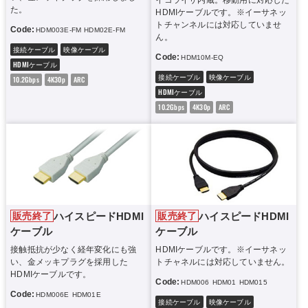
イコライザ内蔵。移動用に対応した
た。
HDMIケーブルです。※イーサネッ
トチャンネルには対応していませ
Code:
HDM003E-FM
HDM02E-FM
ん。
接続ケーブル
映像ケーブル
Code:
HDM10M-EQ
HDMIケーブル
接続ケーブル
映像ケーブル
10.2Gbps
4K30p
ARC
HDMIケーブル
10.2Gbps
4K30p
ARC
ハイスピードHDMI
ハイスピードHDMI
販売終了
販売終了
ケーブル
ケーブル
接触抵抗が少なく経年変化にも強
HDMIケーブルです。※イーサネッ
い、金メッキプラグを採用した
トチャネルには対応していません。
HDMIケーブルです。
Code:
HDM006
HDM01
HDM015
HDM02
HD
Code:
HDM006E
HDM01E
HDM015E
HDM02E
HDM03E
HDM05E
接続ケーブル
映像ケーブル