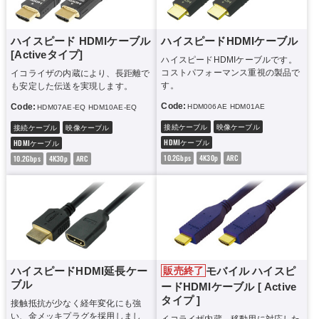
ハイスピード HDMIケーブル
ハイスピードHDMIケーブル
[Activeタイプ]
ハイスピードHDMIケーブルです。
コストパフォーマンス重視の製品で
イコライザの内蔵により、長距離で
す。
も安定した伝送を実現します。
Code:
Code:
HDM006AE
HDM01AE
HDM015AE
H
HDM07AE-EQ
HDM10AE-EQ
HDM15AE-EQ
HDM20AE-EQ
HDM15H-A
HDM20H-
接続ケーブル
映像ケーブル
接続ケーブル
映像ケーブル
HDMIケーブル
HDMIケーブル
10.2Gbps
4K30p
ARC
10.2Gbps
4K30p
ARC
ハイスピードHDMI延長ケー
モバイル ハイスピ
販売終了
ブル
ードHDMIケーブル [ Active
タイプ ]
接触抵抗が少なく経年変化にも強
い、金メッキプラグを採用しまし