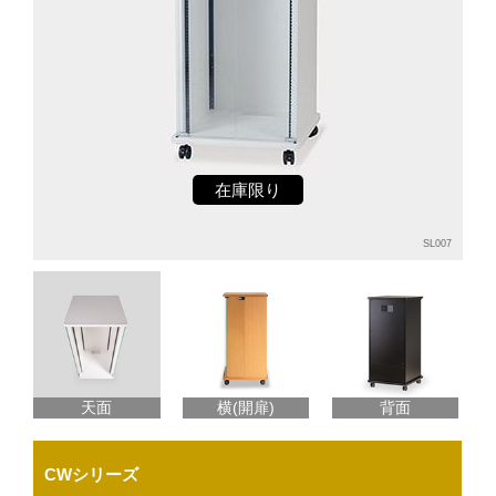
在庫限り
SL007
天面
横(開扉)
背面
CWシリーズ