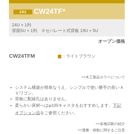
CW24TF*
24U
24U × 1列
背面5U × 1列 ※セパレート式背板 19U + 5U
オープン価格
■
CW24TFM
：ライトブラウン
>>木工製品カラーについて
システム構築が簡単なうえ、シンプルで使い勝手の良いＡ
Ｖワゴン。
背板に配線孔はありません。
柔らかい床材へはφ100キャスタをおすすめします。
下記
オプション品
をご参照ください。
>>各種試験の紹介
>>運搬・移動に関するご注意