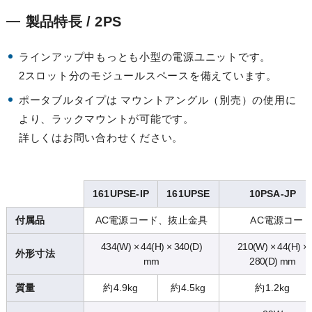
製品特長 / 2PS
ラインアップ中もっとも小型の電源ユニットです。
2スロット分のモジュールスペースを備えています。
ポータブルタイプは マウントアングル（別売）の使用に
より、ラックマウントが可能です。
詳しくはお問い合わせください。
161UPSE-IP
161UPSE
10PSA-JP
付属品
AC電源コード、抜止金具
AC電源コー
434(W) × 44(H) × 340(D)
210(W) × 44(H) ×
外形寸法
mm
280(D) mm
質量
約4.9kg
約4.5kg
約1.2kg