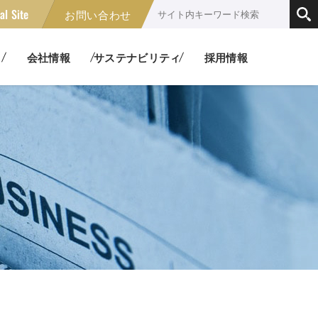
al Site
お問い合わせ
伝送装置
コネクタ
セージ
・子会社
業績ハイライト
メッセージ
HIGHLIGHT
MESSAGE
会社情報
サステナビリティ
採用情報
生
教育/研修
ル
パッチ盤・コネクタパネル
EDUCATION
卓カタログ
室
の取組
カタログ請求
株主情報
企業理念
社会貢献活動
ルリール
接続ケーブル
NSOLE CATALOG
ON
T
CATALOG REQUEST
TO SHAREHOLDER BENEFIT
IDENTITY
SOCIAL CONTRIBUTION
針
ルネットワーク製品
高パワー用光ファイバ関連製
T
品