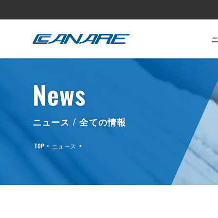
カナレ電気
カタログ・リーフレット
サステナビリティ
投資家情報
製品情報
会社情報
採用情報
News
ニュース / 全ての情報
TOP
>
ニュース
>