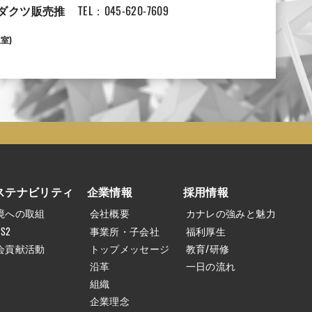
ダクツ販売推
TEL：045-620-7609
室)
ステナビリティ
企業情報
採用情報
境への取組
会社概要
カナレの強みと魅力
HS2
事業所・子会社
福利厚生
会貢献活動
トップメッセージ
教育/研修
沿革
一日の流れ
組織
企業理念