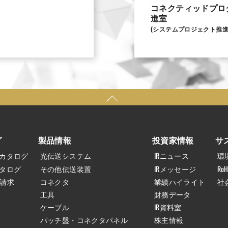
コネクティッドプロ
進室
(システムプロジェクト推進
グ
製品情報
投資家情報
サ
合カタログ
光伝送システム
IRニュース
環
カタログ
その他伝送装置
IRメッセージ
Ro
請求
コネクタ
業績ハイライト
社
工具
財務データ
ケーブル
IR資料室
パッチ盤・コネクタパネル
株主情報