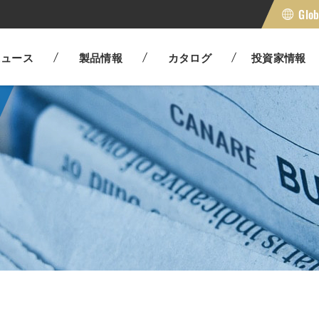
Glob
光伝送システム
その他
IRニュース
会社概要
IRメッ
事業所
IR NEWS
OUTLINE
IR MESSAGE
OFFICE
ニュース
製品情報
カタログ
投資家情報
カナレの強みと魅力
福利厚
工具
ケーブ
STRENGTH
WELFARE
WEB 総合カタログ
財務データ
沿革
有害物質対応検索
WEB 
IR資料
組織
環境へ
マルチケーブルシステム
ケーブ
WEB CATALOG
IR FINANCIAL
HISTORY
ROHS
WEB AV & CO
IR LIBRARY
ORGANIZATI
ENVIRONMEN
一日の流れ
THE FLOW OF THE DAY
株主還元
企業統治
開発方
AV&コンソールソリューショ
デジタ
ン
SHAREHOLDER BENEFIT PROGRAM
GOVERNANCE
DEVELOPMEN